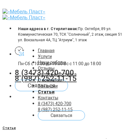
Skip
to
content
Наши адреса в г. Стерлитамак:
Пр. Октября, 89
ул.
Коммунистическая 70, ТСК "Солнечный", 2 этаж, секция 51
ул. Вокзальная 4А, ТЦ "Атриум", 1 этаж
Главная
Услуги
Наши работы
Пн-Сб с 10:00 до 19:00
Вс с 11:00 до 18:00
Отзывы
8 (3473) 420-700
Оплата и доставка
8 (987) 252-11-15
О компании
Связаться
Вакансии
Статьи
Контакты
8 (3473) 420-700
8 (987) 252-11-15
Связаться
Статьи